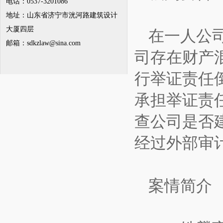
电话：0537-3201086
地址：山东省济宁市洸河路建筑设计
大厦四层
在一人公
邮箱：
sdkzlaw@sina.com
司存在财产
行举证责任
承担举证责
查公司是否
经过外部审
案情简介