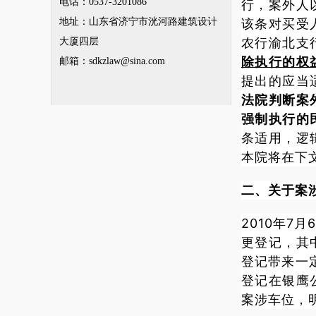
电话：0537-3201086
行，案外人
地址：山东省济宁市洸河路建筑设计
该条对买受
农行渝北支
大厦四层
除执行的权
邮箱：
sdkzlaw@sina.com
提出的应当
法院判断案
强制执行的
条适用，逻
本院将在下
二、关于案
2010年7
更登记，其
登记带来一
登记在银鹰
案涉车位，