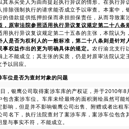
以其系买受人为由而提起执行异议的情形。在执行异
人排除强制执行的请求能否成立予以审查。本案中，
行的借款提供抵押担保而承担担保责任，从而导致案
益，原审法院参照适用执行异议复议规定第二十八条
适用执行异议复议规定第二十五条的主张，本院认为
外人是否为权利人的一般标准，第二十八条则是针对
民事权益作出的更为明确具体的规定。
农行渝北支行
辑上不能成立；其主张的实质，仍是对原审法院认定
文予以回应。
涉车位是否为查封对象的问题
月6日，银鹰公司取得案涉车库的产权证，并于2010年
中包含案涉车位。车库未经最终的面积测绘虽然可能
定影响，但是并不影响银鹰公司出售、附赠或者出租车位
公司名下，执行法院查封了案涉车库，案涉车位包含
明显与事实不符，不能成立。