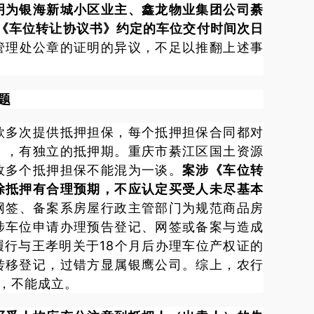
明为银海新城小区业主、鑫龙物业集团公司綦
《车位转让协议书》约定的车位交付时间次日
管理处公章的证明的异议，不足以推翻上述事
题
款多次提供抵押担保，每个抵押担保合同都对
》，有独立的抵押期。重庆市綦江区国土资源
故多个抵押担保不能混为一谈。
案涉《车位转
除抵押有合理预期，不应认定买受人未尽基本
网签、备案系房屋行政主管部门为规范商品房
涉车位申请办理预告登记、网签或备案与造成
行与王孝明关于18个月后办理车位产权证的
转移登记，过错方显属银鹰公司。综上，农行
，不能成立。