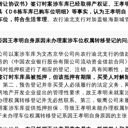
转让协议书》签订时案涉车库已经取得产权证、王孝
具《Ｄ6栋车库已购车位明细》等事实，认为王孝明自
车位，符合生活常理
。
农行渝北支行对加盖银海新城
否因王孝明自身原因未办理案涉车位权属转移登记的问
公司以案涉车库为文杰京华公司向农行渝北支行的借
号的《中国农业银行股份有限公司流动资金借款合同
局对抵押权进行了相应的登记、注销，具有间断性，
签订时车库虽被抵押，但该抵押有期限，买受人对解
。
第二，预告登记并非买受人必须履行的法定义务，
房地产开发企业提出的管理性要求，故王孝明未就案
办理权属转移登记并无必然联系。第三，银鹰公司未履
用案涉车库提供抵押担保，导致王孝明未能办理权属
于未办理车位权属转移登记系因王孝明自身原因的主张