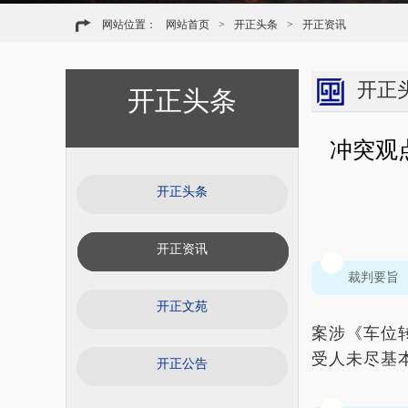
网站位置：
网站首页
>
开正头条
>
开正资讯
开正
开正头条
冲突观
开正头条
开正资讯
裁判要旨
开正文苑
案涉《车位
受人未尽基
开正公告